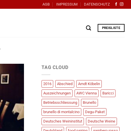
AGB
IMPRESSUM
DATENSCHUTZ
PREISLISTE
O
TAG CLOUD
2016
Abschied
Arndt Köbelin
Auszeichnungen
AWC Vienna
Baricci
Betriebsschliessung
Brunello
brunello di montalcino
Degu-Paket
Deutsches Weininstitut
Deutsche Weine
Deutshland
food pairing
gambero rosso