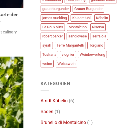
grauerburgunder
Grauer Burgunder
arte der
james suckling
Kaiserstuhl
Köbelin
.
Le Roux Vins
Montalcino
Riserva
t culinary
robert parker
sangiovese
serraiola
syrah
Terre Margaritelli
Torgiano
Toskana
viognier
Weinbewertung
weine
Weisswein
KATEGORIEN
Arndt Köbelin
(6)
Baden
(1)
Brunello di Montalcino
(1)