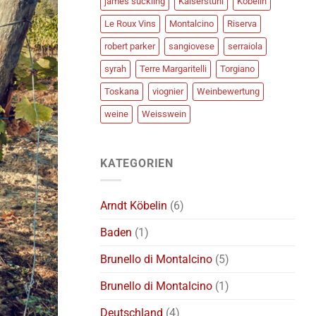
james suckling
Kaiserstuhl
Köbelin
Le Roux Vins
Montalcino
Riserva
robert parker
sangiovese
serraiola
syrah
Terre Margaritelli
Torgiano
Toskana
viognier
Weinbewertung
weine
Weisswein
KATEGORIEN
Arndt Köbelin
(6)
Baden
(1)
Brunello di Montalcino
(5)
Brunello di Montalcino
(1)
Deutschland
(4)