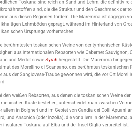
rdlichen Toskana sind reich an Sand und Lehm, die definitiv rei
kronährstoffen sind, die die Struktur und den Geschmack der t
eine aus diesen Regionen fördern. Die Maremma ist dagegen v
alkhaltigen Lehmböden geprägt, während im Hinterland von Gro
ulkanischen Ursprungs vorherrschen.
e berühmtesten toskanischen Weine von der tyrrhenischen Küst
lgheri aus internationalen Rebsorten wie Cabernet Sauvignon, 
ranc und Merlot sowie
Syrah
hergestellt. Die Maremma hingegen 
eimat des Morellino di Scansano, des berühmten toskanischen 
r aus der Sangiovese-Traube gewonnen wird, die vor Ort Morell
rd.
i den weißen Rebsorten, aus denen die toskanischen Weine der
rrhenischen Küste bestehen, unterscheidet man zwischen Vermen
r allem in Bolgheri und im Gebiet von Candia dei Colli Apuani 
rd, und Ansonica (oder Inzolia), die vor allem in der Maremma, 
r insularen Toskana auf Elba und der Insel Giglio verbreitet ist.