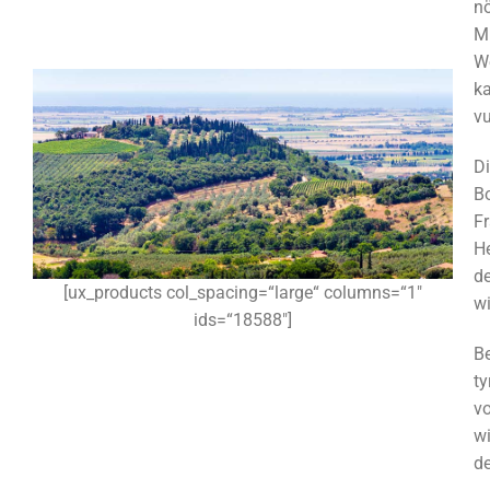
nö
Mi
W
k
v
Di
Bo
F
H
de
[ux_products col_spacing=“large“ columns=“1″
wi
ids=“18588″]
Be
ty
vo
wi
de