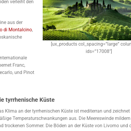
den verleiht den
ine aus der
lo di Montalcino
,
toskanische
[ux_products col_spacing=“large“ col
ids=“17008″]
nternationale
ernet Franc,
ecarlo, und Pinot
ie tyrrhenische Küste
s Klima an der tyrrhenischen Küste ist mediterran und zeichnet
äßige Temperaturschwankungen aus. Die Meereswinde mildern 
nd trockenen Sommer. Die Böden an der Küste von Livorno und 