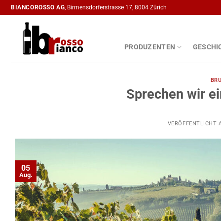
Zum
BIANCOROSSO AG
, Birmensdorferstrasse 17, 8004 Zürich
Inhalt
springen
PRODUZENTEN
GESCHI
BRU
Sprechen wir ei
VERÖFFENTLICHT
05
Aug.