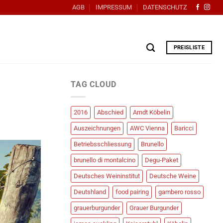
AGB
IMPRESSUM
DATENSCHUTZ
PREISLISTE
TAG CLOUD
2016
Abschied
Arndt Köbelin
Auszeichnungen
AWC Vienna
Baricci
Betriebsschliessung
Brunello
brunello di montalcino
Degu-Paket
Deutsches Weininstitut
Deutsche Weine
Deutshland
food pairing
gambero rosso
grauerburgunder
Grauer Burgunder