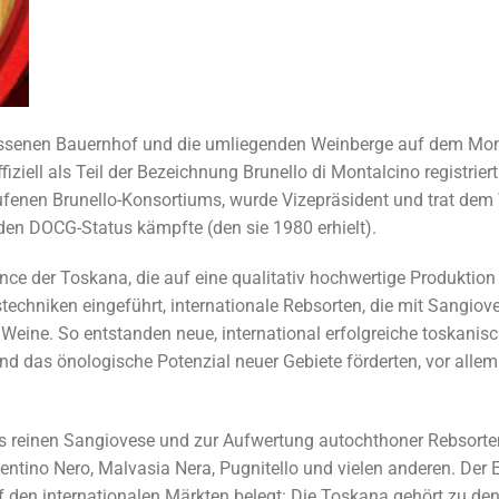
lassenen Bauernhof und die umliegenden Weinberge auf dem Mon
fiziell als Teil der Bezeichnung Brunello di Montalcino registrier
ufenen Brunello-Konsortiums, wurde Vizepräsident und trat dem
 den DOCG-Status kämpfte (den sie 1980 erhielt).
ce der Toskana, die auf eine qualitativ hochwertige Produktion
techniken eingeführt, internationale Rebsorten, die mit Sangiov
 Weine. So entstanden neue, international erfolgreiche toskanis
 das önologische Potenzial neuer Gebiete förderten, vor allem
es reinen Sangiovese und zur Aufwertung autochthoner Rebsorte
mentino Nero, Malvasia Nera, Pugnitello und vielen anderen. Der E
 den internationalen Märkten belegt: Die Toskana gehört zu den