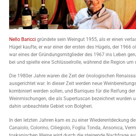
Nello Baricci
gründete sein Weingut 1955, als er einen ver
Hügel kaufte, er war einer der ersten des Hügels, der 1966 of
war eines der Gründungsmitglieder des 1967 ins Leben ger
bei und spielte eine Schlüsselrolle, während die Region um
Die 1980er Jahre waren die Zeit der önologischen Renaissan
ausgerichtet war. In dieser Zeit werden neue Weinbereitungs
kombiniert werden sollen, und Barriques für die Reifung der
Weinmischungen, die als Supertuscan bezeichnet wurden und
dahin unbeachtete Gebiet von Bolgheri.
In den letzten Jahren kam es zu einer Wiederentdeckung d
Canaiolo, Colorino, Ciliegiolo, Foglia Tonda, Ansonica, Ver
toskanischen Weine wird durch die steigende Nachfrage auf