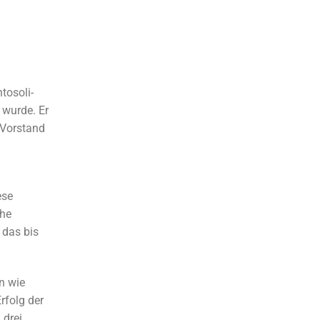
tosoli-
t wurde. Er
 Vorstand
ese
che
 das bis
n wie
rfolg der
 drei