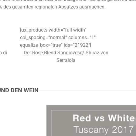
70 % des gesamten regionalen Absatzes ausmachen.
[ux_products width=“full-width“
col_spacing=“normal“ columns=“1″
equalize_box=“true“ ids=“21922″]
o di
Der Rosé Blend Sangiovese/ Shiraz von
Serraiola
UND DEN WEIN