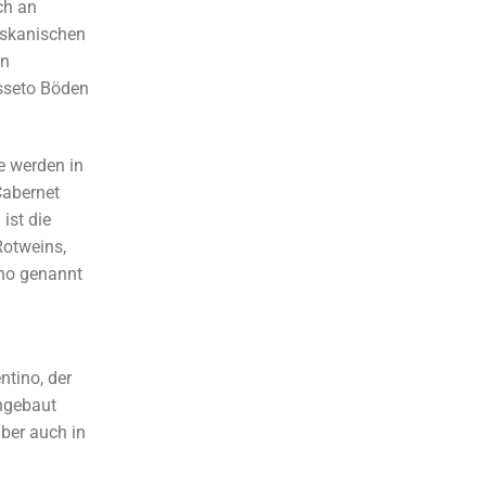
ch an
oskanischen
on
sseto Böden
e werden in
Cabernet
ist die
Rotweins,
ino genannt
tino, der
angebaut
aber auch in