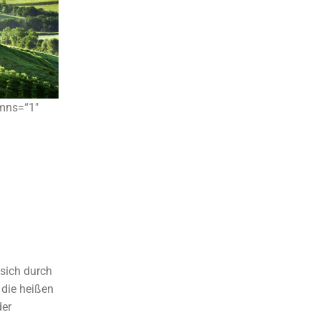
umns=“1″
 sich durch
die heißen
der