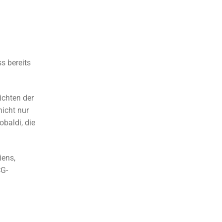
s bereits
ichten der
nicht nur
baldi, die
iens,
CG-