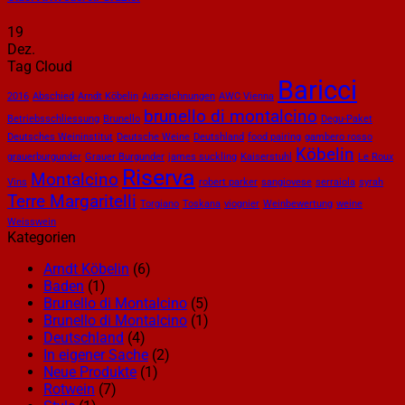
19
Dez.
Tag Cloud
Baricci
2016
Abschied
Arndt Köbelin
Auszeichnungen
AWC Vienna
brunello di montalcino
Betriebsschliessung
Brunello
Degu-Paket
Deutsches Weininstitut
Deutsche Weine
Deutshland
food pairing
gambero rosso
Köbelin
grauerburgunder
Grauer Burgunder
james suckling
Kaiserstuhl
Le Roux
Riserva
Montalcino
Vins
robert parker
sangiovese
serraiola
syrah
Terre Margaritelli
Torgiano
Toskana
viognier
Weinbewertung
weine
Weisswein
Kategorien
Arndt Köbelin
(6)
Baden
(1)
Brunello di Montalcino
(5)
Brunello di Montalcino
(1)
Deutschland
(4)
In eigener Sache
(2)
Neue Produkte
(1)
Rotwein
(7)