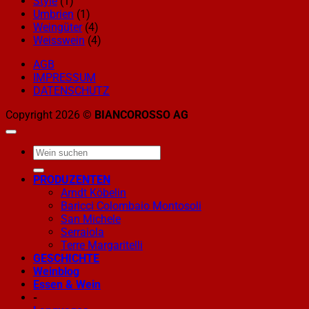
Style
(1)
Umbrien
(1)
Weingüter
(4)
Weisswein
(4)
AGB
IMPRESSUM
DATENSCHUTZ
Copyright 2026 ©
BIANCOROSSO AG
PRODUZENTEN
Arndt Köbelin
Baricci Colombaio Montosoli
San Michele
Serraiola
Terre Margaritelli
GESCHICHTE
Weinblog
Essen & Wein
-