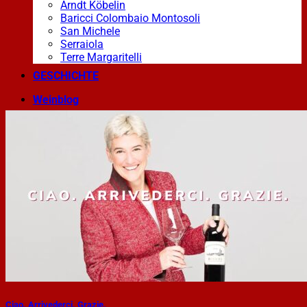
Arndt Köbelin
Baricci Colombaio Montosoli
San Michele
Serraiola
Terre Margaritelli
GESCHICHTE
Weinblog
Essen & Wein
PREISLISTE
Ciao. Arrivederci. Grazie.