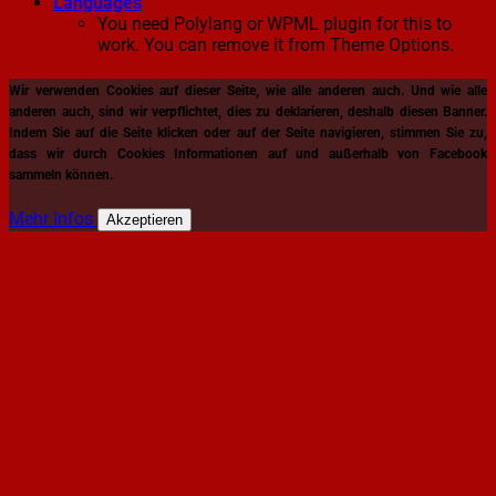
Languages
You need Polylang or WPML plugin for this to
work. You can remove it from Theme Options.
Wir verwenden Cookies auf dieser Seite, wie alle anderen auch. Und wie alle
anderen auch, sind wir verpflichtet, dies zu deklarieren, deshalb diesen Banner.
Indem Sie auf die Seite klicken oder auf der Seite navigieren, stimmen Sie zu,
dass wir durch Cookies Informationen auf und außerhalb von Facebook
sammeln können.
Mehr Infos
Akzeptieren