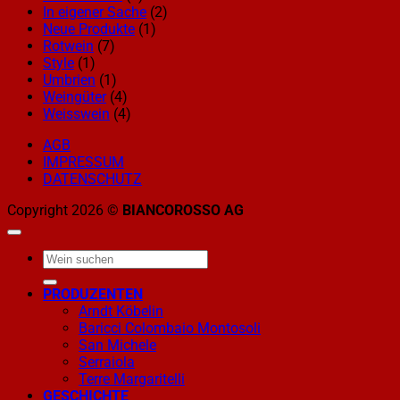
In eigener Sache
(2)
Neue Produkte
(1)
Rotwein
(7)
Style
(1)
Umbrien
(1)
Weingüter
(4)
Weisswein
(4)
AGB
IMPRESSUM
DATENSCHUTZ
Copyright 2026 ©
BIANCOROSSO AG
PRODUZENTEN
Arndt Köbelin
Baricci Colombaio Montosoli
San Michele
Serraiola
Terre Margaritelli
GESCHICHTE