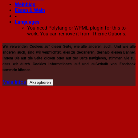
Weinblog
Essen & Wein
-
Languages
You need Polylang or WPML plugin for this to
work. You can remove it from Theme Options.
Wir verwenden Cookies auf dieser Seite, wie alle anderen auch. Und wie alle
anderen auch, sind wir verpflichtet, dies zu deklarieren, deshalb diesen Banner.
Indem Sie auf die Seite klicken oder auf der Seite navigieren, stimmen Sie zu,
dass wir durch Cookies Informationen auf und außerhalb von Facebook
sammeln können.
Mehr Infos
Akzeptieren