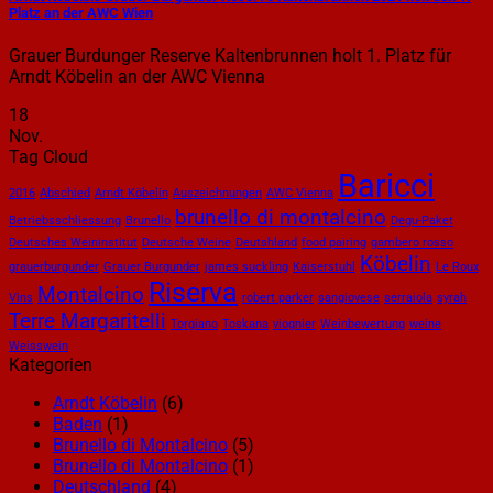
Platz an der AWC Wien
Grauer Burdunger Reserve Kaltenbrunnen holt 1. Platz für
Arndt Köbelin an der AWC Vienna
18
Nov.
Tag Cloud
Baricci
2016
Abschied
Arndt Köbelin
Auszeichnungen
AWC Vienna
brunello di montalcino
Betriebsschliessung
Brunello
Degu-Paket
Deutsches Weininstitut
Deutsche Weine
Deutshland
food pairing
gambero rosso
Köbelin
grauerburgunder
Grauer Burgunder
james suckling
Kaiserstuhl
Le Roux
Riserva
Montalcino
Vins
robert parker
sangiovese
serraiola
syrah
Terre Margaritelli
Torgiano
Toskana
viognier
Weinbewertung
weine
Weisswein
Kategorien
Arndt Köbelin
(6)
Baden
(1)
Brunello di Montalcino
(5)
Brunello di Montalcino
(1)
Deutschland
(4)