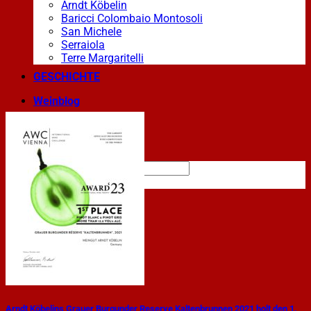
Arndt Köbelin
Baricci Colombaio Montosoli
San Michele
Serraiola
Terre Margaritelli
GESCHICHTE
Weinblog
Essen & Wein
PREISLISTE
Arndt Köbelins Grauer Burgunder Reserve Kaltenbrunnen 2021 holt den 1.