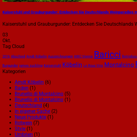
Kaiserstuhl und Grauburgunder: Entdecken Sie Deutschlands Weinparadies m
Kaiserstuhl und Grauburgunder: Entdecken Sie Deutschlands W
03
Okt.
Tag Cloud
Baricci
2016
Abschied
Arndt Köbelin
Auszeichnungen
AWC Vienna
Betriebss
Köbelin
Montalcino
Burgunder
james suckling
Kaiserstuhl
Le Roux Vins
Kategorien
Arndt Köbelin
(6)
Baden
(1)
Brunello di Montalcino
(5)
Brunello di Montalcino
(1)
Deutschland
(4)
In eigener Sache
(2)
Neue Produkte
(1)
Rotwein
(7)
Style
(1)
Umbrien
(1)