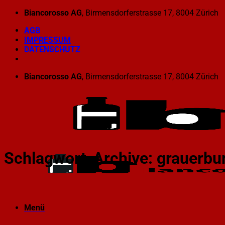
Zum
Biancorosso AG
, Birmensdorferstrasse 17, 8004 Zürich
Inhalt
AGB
springen
IMPRESSUM
DATENSCHUTZ
Biancorosso AG
, Birmensdorferstrasse 17, 8004 Zürich
Schlagwort-Archive:
grauerbu
Menü