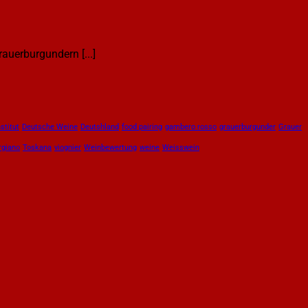
uerburgundern [...]
stitut
Deutsche Weine
Deutshland
food pairing
gambero rosso
grauerburgunder
Grauer
rgiano
Toskana
viognier
Weinbewertung
weine
Weisswein