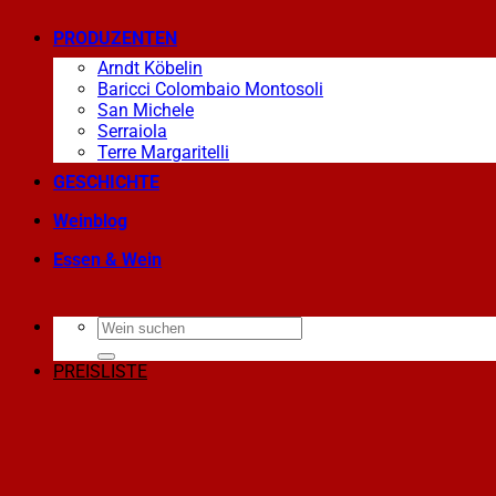
PRODUZENTEN
Arndt Köbelin
Baricci Colombaio Montosoli
San Michele
Serraiola
Terre Margaritelli
GESCHICHTE
Weinblog
Essen & Wein
PREISLISTE