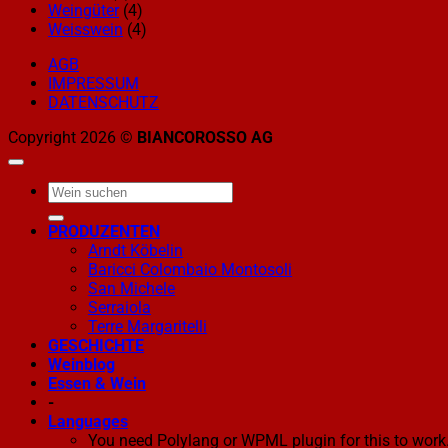
Weingüter
(4)
Weisswein
(4)
AGB
IMPRESSUM
DATENSCHUTZ
Copyright 2026 ©
BIANCOROSSO AG
PRODUZENTEN
Arndt Köbelin
Baricci Colombaio Montosoli
San Michele
Serraiola
Terre Margaritelli
GESCHICHTE
Weinblog
Essen & Wein
-
Languages
You need Polylang or WPML plugin for this to work