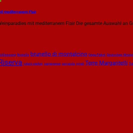
it mediterranem Flair
einparadies mit mediterranem Flair Die gesamte Auswahl an Gra
brunello di montalcino
chliessung
Brunello
Degu-Paket
Deutsches Weinin
Riserva
Terre Margaritelli
robert parker
sangiovese
serraiola
syrah
To