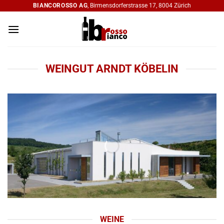
Zum
BIANCOROSSO AG
, Birmensdorferstrasse 17, 8004 Zürich
Inhalt
springen
WEINGUT ARNDT KÖBELIN
WEINE